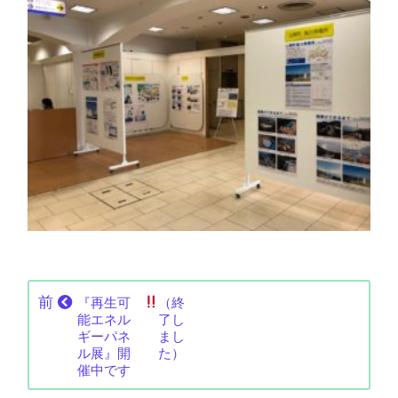
前
『再生可
（終
能エネル
了し
ギーパネ
まし
ル展』開
た）
催中です